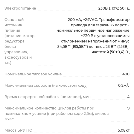
Электропитание
230B ± 10%; 50 Гц
Основной
200 VA, ~24VAC. Трансформатор
источник
привода для гаражных ворот: -
питания
номинальное первичное напряжение
(питание мотор-
~230 В с установившимся
редуктора,
отклонением напряжения от минус
блока
34,5В** (195,5В**) до плюс 23 В** (253В),
управления,
частотой (50±0,4) Гц
аксессуаров и
т.п.)
Номинальное тяговое усилие
400
Максимальная скорость (на холостом ходу)
0,2м/с
Время непрерывной работы (не менее), мин
4
Максимальное количество циклов работы при
9
номинальном усилии (при рабочем ходе 2,5м), циклов
в час
Масса БРУТТО
5,08кг