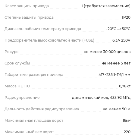
Класс защиты привода
I (требуется заземление)
Степень защиты привода
IP20
Диапазон рабочих температур привода
-20ºС …+50ºС
Предохранитель высоковольтной части (FUSE)
6.3A 250V
Ресурс
не менее 30 000 циклов
Срок службы
не менее 5 лет
Габаритные размеры привода
417×235,1×116,1 мм
Масса НЕТТО
6,78кг
Радиоуправление
динамический код, 433.92 МГц
Дальность действия радиоуправления
не менее 50 м
Максимальная площадь ворот
16м²
Максимальный вес ворот
220