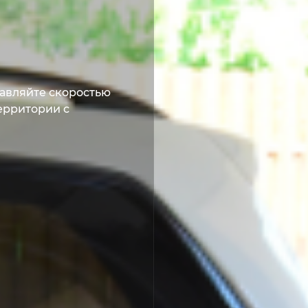
авляйте скоростью 
рритории с 