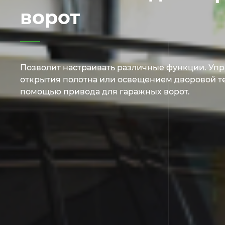
ворот
Позволит настраивать различные функции. Упр
открытия полотна или освещением дворовой те
помощью привода для гаражных ворот.