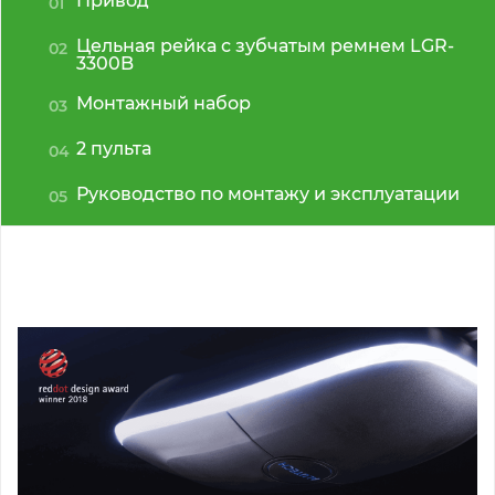
Привод
01
Цельная рейка с зубчатым ремнем LGR-
02
3300B
Монтажный набор
03
2 пульта
04
Руководство по монтажу и эксплуатации
05