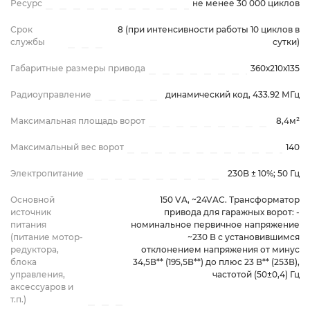
Ресурс
не менее 30 000 циклов
Срок
8 (при интенсивности работы 10 циклов в
службы
сутки)
Габаритные размеры привода
360х210х135
Радиоуправление
динамический код, 433.92 МГц
Максимальная площадь ворот
8,4м²
Максимальный вес ворот
140
Электропитание
230B ± 10%; 50 Гц
Основной
150 VA, ~24VAC. Трансформатор
источник
привода для гаражных ворот: -
питания
номинальное первичное напряжение
(питание мотор-
~230 В с установившимся
редуктора,
отклонением напряжения от минус
блока
34,5В** (195,5В**) до плюс 23 В** (253В),
управления,
частотой (50±0,4) Гц
аксессуаров и
т.п.)