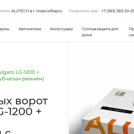
итель
ALUTECH в г. Новосибирск
Позвоните нам:
+7 (383) 383-20-0
аумы
Автоматика
Аксессуары
Солнцезащита для
П
дома
си
gato LG-1200 +
зубчатым ремнем)
ых ворот
-1200 +
 с