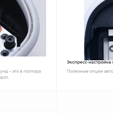
Экспресс-настройка 
унд – это в полтора
Полезные опции авто
рот.