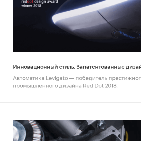
Инновационный стиль. Запатентованные диза
Автоматика Levigato — победитель престижног
промышленного дизайна Red Dot 2018.