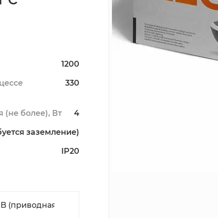
1200
цессе
330
(не более), Вт
4
ебуется заземление)
IP20