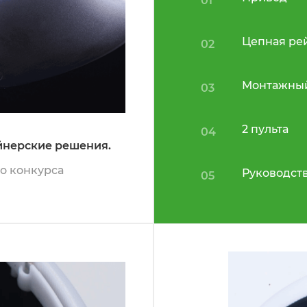
01
Цепная ре
02
Монтажный
03
2 пульта
04
йнерские решения.
о конкурса
Руководств
05