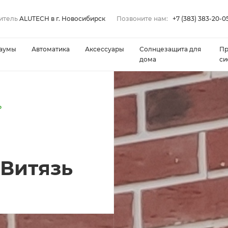
итель
ALUTECH в г. Новосибирск
Позвоните нам:
+7 (383) 383-20-0
аумы
Автоматика
Аксессуары
Солнцезащита для
П
дома
си
ь
Витязь