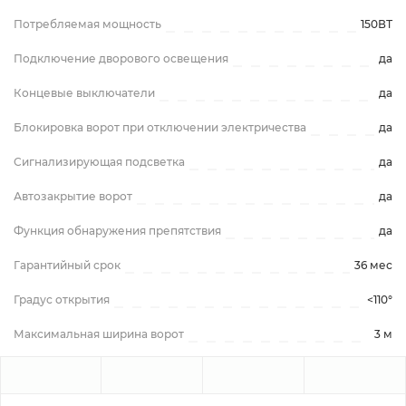
Потребляемая мощность
150ВТ
Подключение дворового освещения
да
Концевые выключатели
да
Блокировка ворот при отключении электричества
да
Сигнализирующая подсветка
да
Автозакрытие ворот
да
Функция обнаружения препятствия
да
Гарантийный срок
36 мес
Градус открытия
<110°
Максимальная ширина ворот
3 м