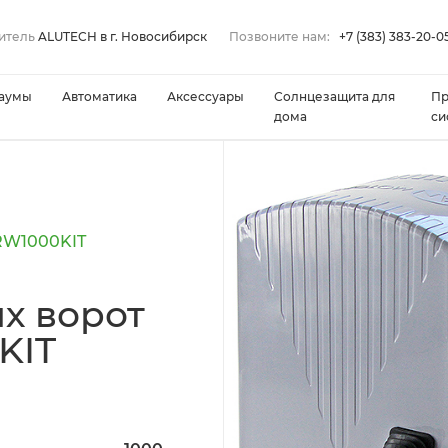
итель
ALUTECH в г. Новосибирск
Позвоните нам:
+7 (383) 383-20-0
аумы
Автоматика
Аксессуары
Солнцезащита для
П
дома
си
ARW1000KIT
х ворот
KIT