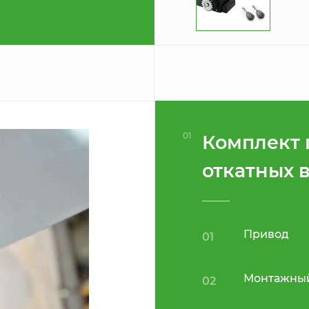
01
Комплект 
откатных 
Привод
01
Монтажный
02