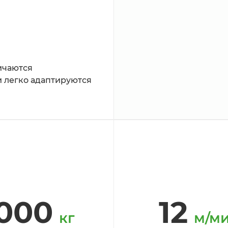
чаются 
 легко адаптируются 
000
12
кг
м/м