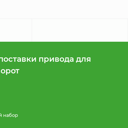
поставки привода для
ворот
 набор