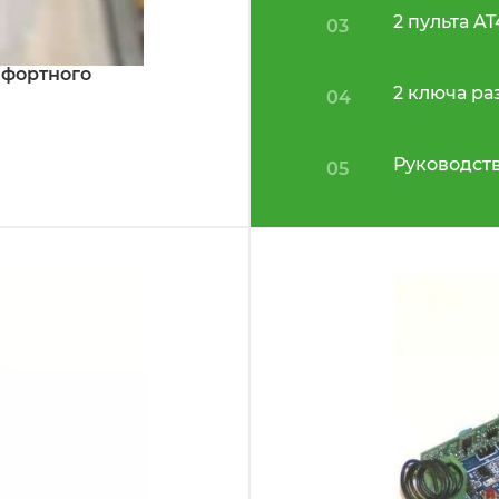
2 пульта AT
03
мфортного
2 ключа р
04
Руководств
05