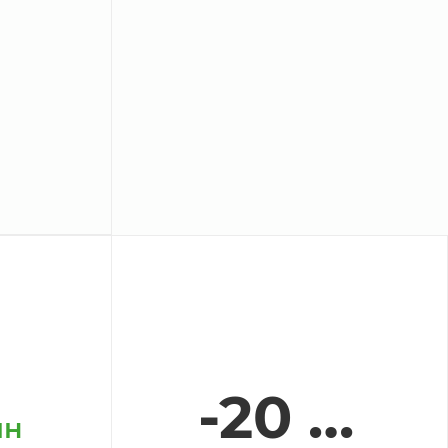
-20 …
ин