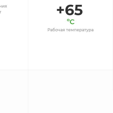
+65
ния
т
ºС
Рабочая температура