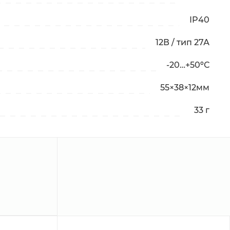
IP40
12В / тип 27А
-20…+50ºС
55×38×12мм
33 г