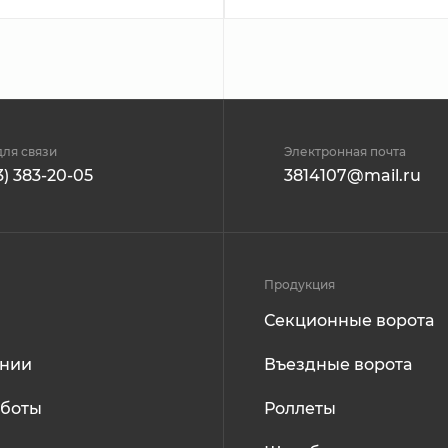
ля связи
Электронная почта
3) 383-20-05
3814107@mail.ru
Продукция
Секционные ворота
ании
Въездные ворота
аботы
Роллеты