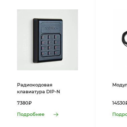
Радиокодовая
Модул
клавиатура DIP-N
7380₽
14530
Подробнее
Подр