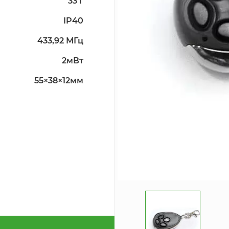
33 г
IP40
433,92 МГц
2мВт
55×38×12мм