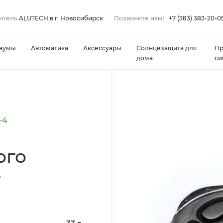
итель
ALUTECH в г. Новосибирск
Позвоните нам:
+7 (383) 383-20-0
аумы
Автоматика
Аксессуары
Солнцезащита для
П
дома
си
-4
ого
4