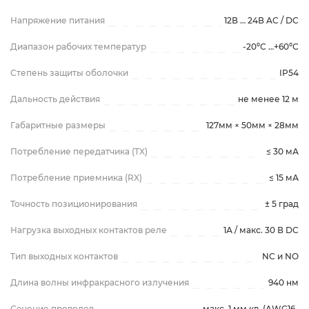
Напряжение питания
12В … 24В AC / DC
Диапазон рабочих температур
-20ºС …+60ºС
Степень защиты оболочки
IP54
Дальность действия
не менее 12 м
Габаритные размеры
127мм × 50мм × 28мм
Потребление передатчика (TX)
≤ 30 мА
Потребление приемника (RX)
≤ 15 мА
Точность позиционирования
± 5 град
Нагрузка выходных контактов реле
1А / макс. 30 В DC
Тип выходных контактов
NC и NO
Длина волны инфракрасного излучения
940 нм
Сечение проводов
макс. 1 мм кв. (AWG16-